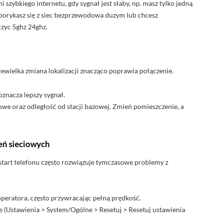
szybkiego internetu, gdy sygnał jest słaby, np. masz tylko jedną
i borykasz się z siec bezprzewodowa duzym lub chcesz
czyc 5ghz 24ghz.
iewielka zmiana lokalizacji znacząco poprawia połączenie.
oznacza lepszy sygnał.
we oraz odległość od stacji bazowej. Zmień pomieszczenie, a
eń sieciowych
start telefonu często rozwiązuje tymczasowe problemy z
 operatora, często przywracając pełną prędkość.
we (Ustawienia > System/Ogólne > Resetuj > Resetuj ustawienia