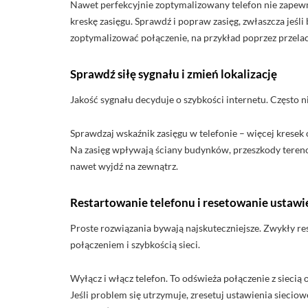
Nawet perfekcyjnie zoptymalizowany telefon nie zapewni 
kreskę zasięgu. Sprawdź i popraw zasięg, zwłaszcza jeśl
zoptymalizować połączenie, na przykład poprzez przela
Sprawdź siłę sygnału i zmień lokalizację
Jakość sygnału decyduje o szybkości internetu. Często n
Sprawdzaj wskaźnik zasięgu w telefonie – więcej kresek 
Na zasięg wpływają ściany budynków, przeszkody tereno
nawet wyjdź na zewnątrz.
Restartowanie telefonu i resetowanie ustawi
Proste rozwiązania bywają najskuteczniejsze. Zwykły re
połączeniem i szybkością sieci.
Wyłącz i włącz telefon. To odświeża połączenie z siecią
Jeśli problem się utrzymuje, zresetuj ustawienia siecio