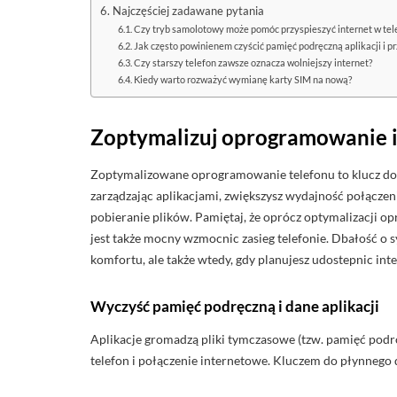
Najczęściej zadawane pytania
Czy tryb samolotowy może pomóc przyspieszyć internet w tel
Jak często powinienem czyścić pamięć podręczną aplikacji i p
Czy starszy telefon zawsze oznacza wolniejszy internet?
Kiedy warto rozważyć wymianę karty SIM na nową?
Zoptymalizuj oprogramowanie i 
Zoptymalizowane oprogramowanie telefonu to klucz do s
zarządzając aplikacjami, zwiększysz wydajność połączenia
pobieranie plików. Pamiętaj, że oprócz optymalizacji o
jest także mocny wzmocnic zasieg telefonie. Dbałość o sy
komfortu, ale także wtedy, gdy planujesz udostepnic in
Wyczyść pamięć podręczną i dane aplikacji
Aplikacje gromadzą pliki tymczasowe (tzw. pamięć pod
telefon i połączenie internetowe. Kluczem do płynnego d