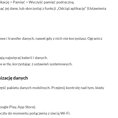
likację > Pamięć > Wyczyść pamięć podręczną.
ć jej dane, lub skorzystaj z funkcji „Odciąż aplikację” (Ustawienia
owe i transfer danych, nawet gdy z nich nie korzystasz. Ogranicz
ją najwięcej baterii i danych.
ie w tle, korzystając z ustawień systemowych.
nizację danych
ść pakietu danych mobilnych. Przejmij kontrolę nad tym, kiedy
oogle Play, App Store).
czty do momentu połączenia z siecią Wi-Fi.