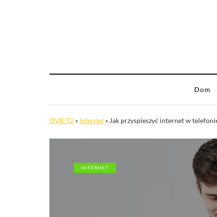
Dom
DVB-T2
»
Internet
»
Jak przyspieszyć internet w telefo
INTERNET