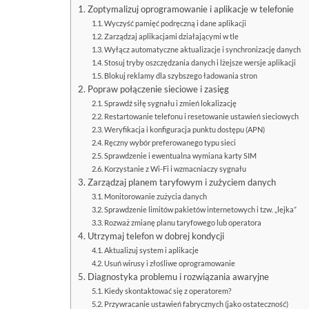
Zoptymalizuj oprogramowanie i aplikacje w telefonie
Wyczyść pamięć podręczną i dane aplikacji
Zarządzaj aplikacjami działającymi w tle
Wyłącz automatyczne aktualizacje i synchronizację danych
Stosuj tryby oszczędzania danych i lżejsze wersje aplikacji
Blokuj reklamy dla szybszego ładowania stron
Popraw połączenie sieciowe i zasięg
Sprawdź siłę sygnału i zmień lokalizację
Restartowanie telefonu i resetowanie ustawień sieciowych
Weryfikacja i konfiguracja punktu dostępu (APN)
Ręczny wybór preferowanego typu sieci
Sprawdzenie i ewentualna wymiana karty SIM
Korzystanie z Wi-Fi i wzmacniaczy sygnału
Zarządzaj planem taryfowym i zużyciem danych
Monitorowanie zużycia danych
Sprawdzenie limitów pakietów internetowych i tzw. „lejka”
Rozważ zmianę planu taryfowego lub operatora
Utrzymaj telefon w dobrej kondycji
Aktualizuj system i aplikacje
Usuń wirusy i złośliwe oprogramowanie
Diagnostyka problemu i rozwiązania awaryjne
Kiedy skontaktować się z operatorem?
Przywracanie ustawień fabrycznych (jako ostateczność)