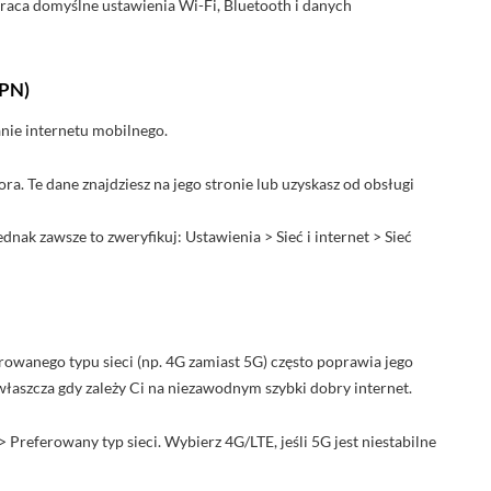
wraca domyślne ustawienia Wi-Fi, Bluetooth i danych
APN)
ie internetu mobilnego.
a. Te dane znajdziesz na jego stronie lub uzyskasz od obsługi
ak zawsze to zweryfikuj: Ustawienia > Sieć i internet > Sieć
erowanego typu sieci (np. 4G zamiast 5G) często poprawia jego
właszcza gdy zależy Ci na niezawodnym szybki dobry internet.
 Preferowany typ sieci. Wybierz 4G/LTE, jeśli 5G jest niestabilne