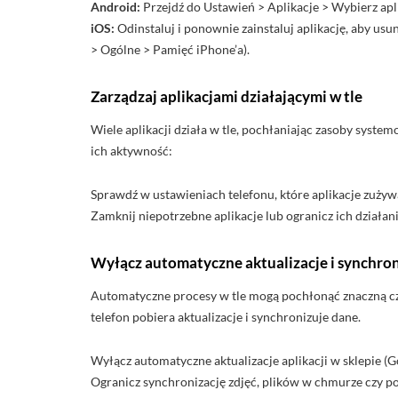
Android:
Przejdź do Ustawień > Aplikacje > Wybierz ap
iOS:
Odinstaluj i ponownie zainstaluj aplikację, aby usuną
> Ogólne > Pamięć iPhone’a).
Zarządzaj aplikacjami działającymi w tle
Wiele aplikacji działa w tle, pochłaniając zasoby system
ich aktywność:
Sprawdź w ustawieniach telefonu, które aplikacje zużywa
Zamknij niepotrzebne aplikacje lub ogranicz ich działan
Wyłącz automatyczne aktualizacje i synchro
Automatyczne procesy w tle mogą pochłonąć znaczną czę
telefon pobiera aktualizacje i synchronizuje dane.
Wyłącz automatyczne aktualizacje aplikacji w sklepie (G
Ogranicz synchronizację zdjęć, plików w chmurze czy po