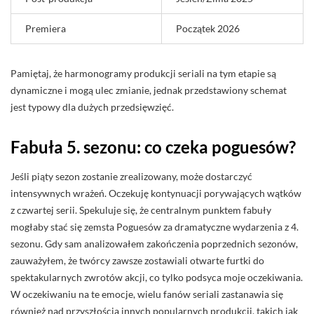
Premiera
Początek 2026
Pamiętaj, że harmonogramy produkcji seriali na tym etapie są
dynamiczne i mogą ulec zmianie, jednak przedstawiony schemat
jest typowy dla dużych przedsięwzięć.
Fabuła 5. sezonu: co czeka poguesów?
Jeśli piąty sezon zostanie zrealizowany, może dostarczyć
intensywnych wrażeń. Oczekuję kontynuacji porywających wątków
z czwartej serii. Spekuluje się, że centralnym punktem fabuły
mogłaby stać się zemsta Poguesów za dramatyczne wydarzenia z 4.
sezonu. Gdy sam analizowałem zakończenia poprzednich sezonów,
zauważyłem, że twórcy zawsze zostawiali otwarte furtki do
spektakularnych zwrotów akcji, co tylko podsyca moje oczekiwania.
W oczekiwaniu na te emocje, wielu fanów seriali zastanawia się
również nad przyszłością innych popularnych produkcji, takich jak