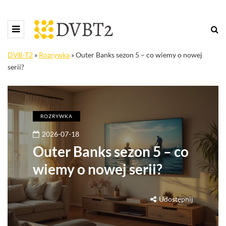
DVB-T2
»
Rozrywka
»
Outer Banks sezon 5 – co wiemy o nowej
serii?
ROZRYWKA
2026-07-18
Outer Banks sezon 5 – co
wiemy o nowej serii?
Udostępnij