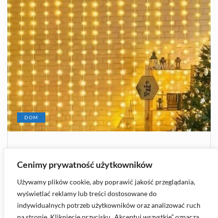
DOM
2026-08-05
Cenimy prywatność użytkowników
Kurtyny świetlne — wyjątkowa
dekoracja, którą musisz poznać!
Używamy plików cookie, aby poprawić jakość przeglądania,
wyświetlać reklamy lub treści dostosowane do
indywidualnych potrzeb użytkowników oraz analizować ruch
2717
na stronie. Kliknięcie przycisku „Akceptuj wszystkie” oznacza