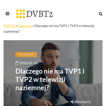
DVB-T2
»
Telewizja
»
Dlaczego nie ma TVP1 i TVP2 w telewizji
naziemnej?
TELEWIZJA
2026-03-13
Dlaczego nie ma TVP1 i
TVP2 w telewizji
naziemnej?
Udostępnij