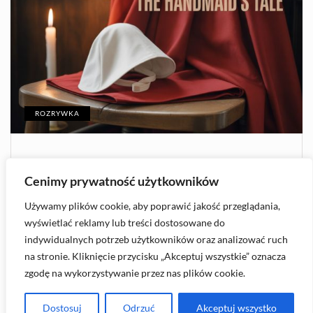
ROZRYWKA
2026-08-06
Cenimy prywatność użytkowników
Opowieść podręcznej – Ile sezonów
ma serial?
Używamy plików cookie, aby poprawić jakość przeglądania,
wyświetlać reklamy lub treści dostosowane do
indywidualnych potrzeb użytkowników oraz analizować ruch
1318
na stronie. Kliknięcie przycisku „Akceptuj wszystkie” oznacza
zgodę na wykorzystywanie przez nas plików cookie.
Skontaktuj się ze mną na
kontakt@dvbt2.pl
Dostosuj
Odrzuć
Akceptuj wszystko