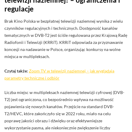
regulacje
Brak Kino Polska w bezpłatnej telewizji naziemnej wynika z wielu
czynników regulacyjnych i technicznych. Dostępność kanałów
tematycznych w DVB-T2 jest ściśle regulowana przez Krajową Radę
Radiofonii i Telewizji (KRRiT). KRRiT odpowiada za przyznawanie
koncesji na nadawanie w Polsce, organizując konkursy na wolne
miejsca w multipleksach.
Czytaj także:
Zoom TV w telewizji naziemnej – jak wyglądają
parametry techniczne i odbiór
Liczba miejsc w multipleksach naziemnej telewizji cyfrowej (DVB-
T2) jest ograniczona, co bezpośrednio wpływa na możliwość
pojawienia się nowych kanałów. Przejście na standard DVB-
T2/HEVC, które zakończyło się w 2022 roku, miało na celu
poprawę jakości obrazu i dźwięku oraz efektywniejsze
wykorzystanie pasma, ale niekoniecznie zwiększenie liczby