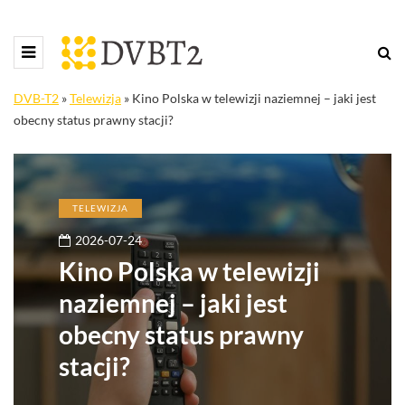
DVB-T2
»
Telewizja
»
Kino Polska w telewizji naziemnej – jaki jest
obecny status prawny stacji?
TELEWIZJA
2026-07-24
Kino Polska w telewizji
naziemnej – jaki jest
obecny status prawny
stacji?