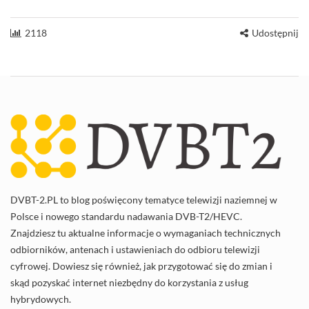
2118
Udostępnij
DVBT-2.PL to blog poświęcony tematyce telewizji naziemnej w
Polsce i nowego standardu nadawania DVB-T2/HEVC.
Znajdziesz tu aktualne informacje o wymaganiach technicznych
odbiorników, antenach i ustawieniach do odbioru telewizji
cyfrowej. Dowiesz się również, jak przygotować się do zmian i
skąd pozyskać internet niezbędny do korzystania z usług
hybrydowych.