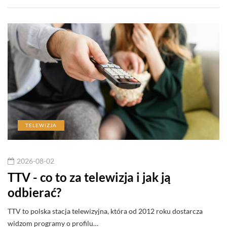
TELEWIZJA
2026-08-02
TTV - co to za telewizja i jak ją
odbierać?
TTV to polska stacja telewizyjna, która od 2012 roku dostarcza
widzom programy o profilu…