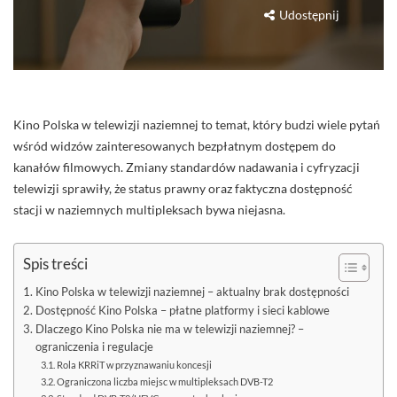
Udostępnij
Kino Polska w telewizji naziemnej to temat, który budzi wiele pytań
wśród widzów zainteresowanych bezpłatnym dostępem do
kanałów filmowych. Zmiany standardów nadawania i cyfryzacji
telewizji sprawiły, że status prawny oraz faktyczna dostępność
stacji w naziemnych multipleksach bywa niejasna.
Spis treści
Kino Polska w telewizji naziemnej – aktualny brak dostępności
Dostępność Kino Polska – płatne platformy i sieci kablowe
Dlaczego Kino Polska nie ma w telewizji naziemnej? –
ograniczenia i regulacje
Rola KRRiT w przyznawaniu koncesji
Ograniczona liczba miejsc w multipleksach DVB-T2