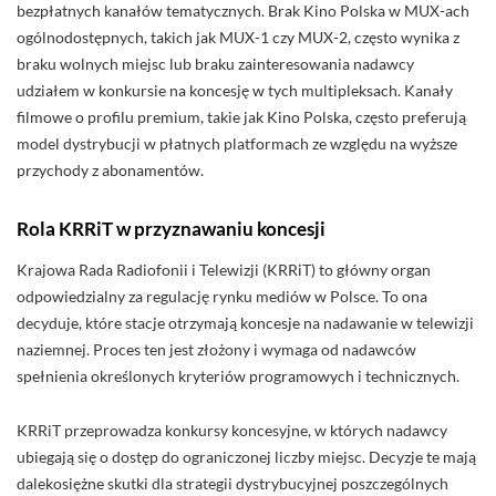
bezpłatnych kanałów tematycznych. Brak Kino Polska w MUX-ach
ogólnodostępnych, takich jak MUX-1 czy MUX-2, często wynika z
braku wolnych miejsc lub braku zainteresowania nadawcy
udziałem w konkursie na koncesję w tych multipleksach. Kanały
filmowe o profilu premium, takie jak Kino Polska, często preferują
model dystrybucji w płatnych platformach ze względu na wyższe
przychody z abonamentów.
Rola KRRiT w przyznawaniu koncesji
Krajowa Rada Radiofonii i Telewizji (KRRiT) to główny organ
odpowiedzialny za regulację rynku mediów w Polsce. To ona
decyduje, które stacje otrzymają koncesje na nadawanie w telewizji
naziemnej. Proces ten jest złożony i wymaga od nadawców
spełnienia określonych kryteriów programowych i technicznych.
KRRiT przeprowadza konkursy koncesyjne, w których nadawcy
ubiegają się o dostęp do ograniczonej liczby miejsc. Decyzje te mają
dalekosiężne skutki dla strategii dystrybucyjnej poszczególnych