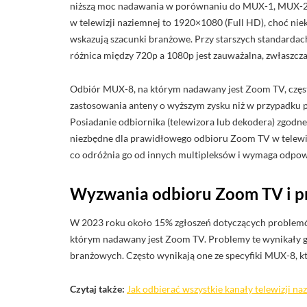
niższą moc nadawania w porównaniu do MUX-1, MUX-2 
w telewizji naziemnej to 1920×1080 (Full HD), choć niek
wskazują szacunki branżowe. Przy starszych standardach, 
różnica między 720p a 1080p jest zauważalna, zwłaszcz
Odbiór MUX-8, na którym nadawany jest Zoom TV, częst
zastosowania anteny o wyższym zysku niż w przypadku 
Posiadanie odbiornika (telewizora lub dekodera) zgodn
niezbędne dla prawidłowego odbioru Zoom TV w telewiz
co odróżnia go od innych multipleksów i wymaga odpow
Wyzwania odbioru Zoom TV i p
W 2023 roku około 15% zgłoszeń dotyczących problemó
którym nadawany jest Zoom TV. Problemy te wynikały gł
branżowych. Często wynikają one ze specyfiki MUX-8, kt
Czytaj także:
Jak odbierać wszystkie kanały telewizji na