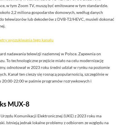
lsce, w tym Zoom TV, muszą być emitowane w tym standardzie.
 około 2,2 miliona gospodarstw domowych, według danych
pu do telewizorów lub dekoderów z DVB-T2/HEVC, musieli dokonać
nej.
metry wyszukiwania tego kanału
d nadawania telewizji naziemnej w Polsce. Zapewnia on
azu. To technologiczne przejście miało na celu modernizację
czny, odnotował w 2023 roku średni udział w rynku na poziomie
h. Kanał ten cieszy się rosnącą popularnością, szczególnie w
oło 20:00-22:00 w paśmie programów rozrywkowych i
leks MUX-8
Urzędu Komunikacji Elektronicznej (UKE) z 2023 roku ma
i. Istnieją jednak lokalne problemy z odbiorem ze względu na