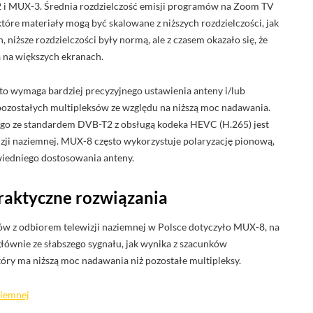
i MUX-3. Średnia rozdzielczość emisji programów na Zoom TV
tóre materiały mogą być skalowane z niższych rozdzielczości, jak
niższe rozdzielczości były normą, ale z czasem okazało się, że
a na większych ekranach.
o wymaga bardziej precyzyjnego ustawienia anteny i/lub
pozostałych multipleksów ze względu na niższą moc nadawania.
ego ze standardem DVB-T2 z obsługą kodeka HEVC (H.265) jest
ji naziemnej. MUX-8 często wykorzystuje polaryzację pionową,
iedniego dostosowania anteny.
raktyczne rozwiązania
w z odbiorem telewizji naziemnej w Polsce dotyczyło MUX-8, na
ównie ze słabszego sygnału, jak wynika z szacunków
óry ma niższą moc nadawania niż pozostałe multipleksy.
ziemnej