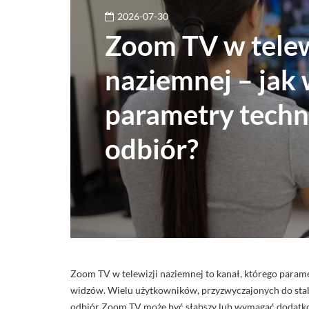
2026-07-30
Zoom TV w telew
naziemnej – jak
parametry techn
odbiór?
Zoom TV w telewizji naziemnej to kanał, którego parame
widzów. Wielu użytkowników, przyzwyczajonych do stabi
odbiór Zoom TV może być słabszy lub wymagać dodatk