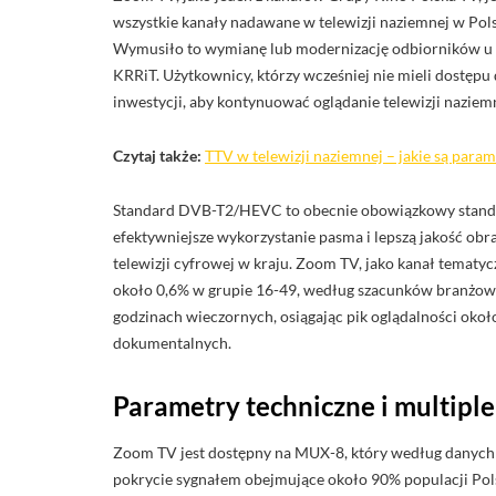
wszystkie kanały nadawane w telewizji naziemnej w Po
Wymusiło to wymianę lub modernizację odbiorników u
KRRiT. Użytkownicy, którzy wcześniej nie mieli dostę
inwestycji, aby kontynuować oglądanie telewizji naziem
Czytaj także:
TTV w telewizji naziemnej – jakie są para
Standard DVB-T2/HEVC to obecnie obowiązkowy standar
efektywniejsze wykorzystanie pasma i lepszą jakość obr
telewizji cyfrowej w kraju. Zoom TV, jako kanał tematy
około 0,6% w grupie 16-49, według szacunków branżowyc
godzinach wieczornych, osiągając pik oglądalności ok
dokumentalnych.
Parametry techniczne i multip
Zoom TV jest dostępny na MUX-8, który według danych 
pokrycie sygnałem obejmujące około 90% populacji Polsk