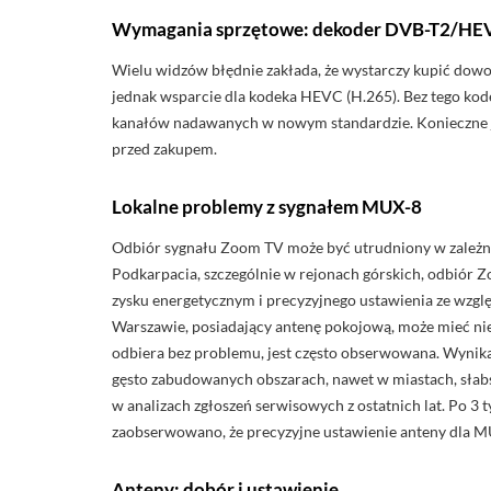
Wymagania sprzętowe: dekoder DVB-T2/HE
Wielu widzów błędnie zakłada, że wystarczy kupić dow
jednak wsparcie dla kodeka HEVC (H.265). Bez tego ko
kanałów nadawanych w nowym standardzie. Konieczne jes
przed zakupem.
Lokalne problemy z sygnałem MUX-8
Odbiór sygnału Zoom TV może być utrudniony w zależno
Podkarpacia, szczególnie w rejonach górskich, odbió
zysku energetycznym i precyzyjnego ustawienia ze wzglę
Warszawie, posiadający antenę pokojową, może mieć ni
odbiera bez problemu, jest często obserwowana. Wynik
gęsto zabudowanych obszarach, nawet w miastach, słab
w analizach zgłoszeń serwisowych z ostatnich lat. Po 3 
zaobserwowano, że precyzyjne ustawienie anteny dla M
Anteny: dobór i ustawienie