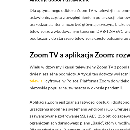
Dla optymalnego odbioru Zoom TV w telewizji naziemnej,
ustawienie, często z uwzględnieniem polaryzacji piono
uszkodzona antena może być główną przyczyną braku s
telewizorze z wbudowanym tunerem DVB-T2/HEVC w s
podłączony do starszego telewizora często pokazuje, że
Zoom TV a aplikacja Zoom: roz
Wielu widzów myli kanał telewizyjny Zoom TV z popular
dwie niezależne podmioty. Artykuł ten dotyczy wyłączni
telewizji
cyfrowej w Polsce. Platforma Zoom do widekonfe
niezwykle popularna, zwłaszcza w okresie pandemii.
Aplikacja Zoom jest znana z łatwości obsługi i dostępno
urządzenia mobilne z systemami Android i iOS. Oferuje s
zaawansowane szyfrowanie SSL i AES-256 bit, co zapew
ograniczeniach darmowego planu „Basic”, który umożli
(dla spotkań z min. 3 uczestnikami), oferując jednocześ