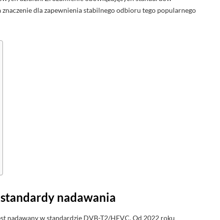
znaczenie dla zapewnienia stabilnego odbioru tego popularnego
: standardy nadawania
 jest nadawany w standardzie DVB-T2/HEVC. Od 2022 roku