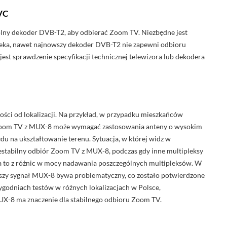
VC
olny dekoder DVB-T2, aby odbierać Zoom TV. Niezbędne jest
deka, nawet najnowszy dekoder DVB-T2 nie zapewni odbioru
t sprawdzenie specyfikacji technicznej telewizora lub dekodera
ści od lokalizacji. Na przykład, w przypadku mieszkańców
r Zoom TV z MUX-8 może wymagać zastosowania anteny o wysokim
du na ukształtowanie terenu. Sytuacja, w której widz w
estabilny odbiór Zoom TV z MUX-8, podczas gdy inne multipleksy
a to z różnic w mocy nadawania poszczególnych multipleksów. W
szy sygnał MUX-8 bywa problematyczny, co zostało potwierdzone
tygodniach testów w różnych lokalizacjach w Polsce,
UX-8 ma znaczenie dla stabilnego odbioru Zoom TV.