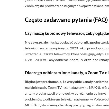
Zoom często prowadzi do błędnych skojarzeń z kanałem
Często zadawane pytania (FAQ)
Czy muszę kupić nowy telewizor, żeby ogląd
Nie zawsze, ale musisz posiadać odbiornik zgodny ze 
telewizor został zakupiony po 2020 roku, prawdopodobn
urządzenia. Starsze telewizory, które obsługują jedyn
DVB-T2/HEVC, aby odbierać Zoom TV oraz inne kanały
Dlaczego odbieram inne kanały, a Zoom TV ni
Błędne jest przekonanie, że wszystkie kanały naziemne
multipleksach.
Zoom TV jest nadawany na MUX-8, który 
anteny o polaryzacji pionowej, w odróżnieniu od innyc
problemów z odbiorem telewizji naziemnej w Polsce do
MUX-8 często wymaga bardziej precyzyjnego ustawienia