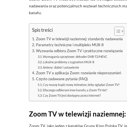
nadawania oraz potencjalnych wyzwań technicznych ma 
kanału.
Spis treści
Zoom TV w telewizji naziemnej: standardy nadawania
Parametry techniczne i multipleks MUX-8
Wyzwania odbioru Zoom TV i praktyczne rozwiązania
Wymagania sprzętowe: dekoder DVB-T2/HEVC
Lokalne problemy z sygnałem MUX-8
Anteny: dobór i ustawienie
Zoom TV a aplikacja Zoom: rozwianie nieporozumień
Często zadawane pytania (FAQ)
Czy muszę kupić nowy telewizor, żeby oglądać Zoom TV?
Dlaczego odbieram inne kanały, a Zoom TV nie?
Czy Zoom TV jest dostępny przez internet?
Zoom TV w telewizji naziemnej
Zoom TV, jako jeden z kanałów Grupy Kino Polska TV,