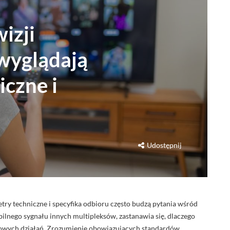
izji
 wyglądają
iczne i
Udostępnij
try techniczne i specyfika odbioru często budzą pytania wśród
lnego sygnału innych multipleksów, zastanawia się, dlaczego
owych działań. Zrozumienie obowiązujących standardów