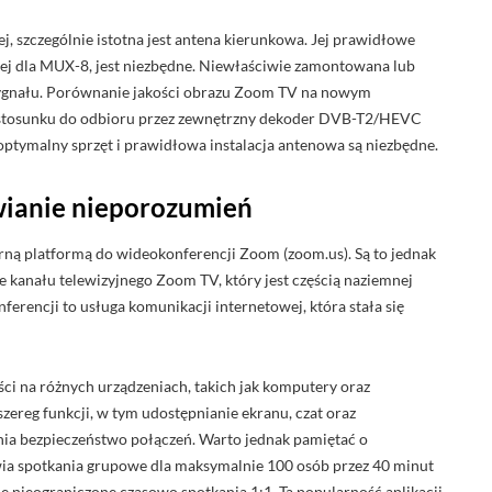
 szczególnie istotna jest antena kierunkowa. Jej prawidłowe
wej dla MUX-8, jest niezbędne. Niewłaściwie zamontowana lub
ygnału. Porównanie jakości obrazu Zoom TV na nowym
tosunku do odbioru przez zewnętrzny dekoder DVB-T2/HEVC
 optymalny sprzęt i prawidłowa instalacja antenowa są niezbędne.
wianie nieporozumień
ną platformą do wideokonferencji Zoom (zoom.us). Są to jednak
e kanału telewizyjnego Zoom TV, który jest częścią naziemnej
rencji to usługa komunikacji internetowej, która stała się
ści na różnych urządzeniach, takich jak komputery oraz
zereg funkcji, w tym udostępnianie ekranu, czat oraz
nia bezpieczeństwo połączeń. Warto jednak pamiętać o
wia spotkania grupowe dla maksymalnie 100 osób przez 40 minut
nie nieograniczone czasowo spotkania 1:1. Ta popularność aplikacji