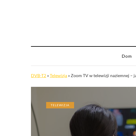
Dom
DVB-T2
»
Telewizja
»
Zoom TV w telewizji naziemnej – j
TELEWIZJA