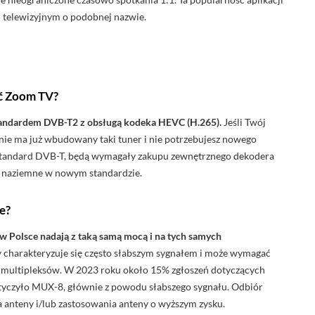
 telewizyjnym o podobnej nazwie.
ać Zoom TV?
standardem DVB-T2 z obsługą kodeka HEVC (H.265).
Jeśli Twój
ie ma już wbudowany taki tuner i nie potrzebujesz nowego
ie standard DVB-T, będą wymagały zakupu zewnętrznego dekodera
 naziemne w nowym standardzie.
e?
 w Polsce nadają z taką samą mocą i na tych samych
charakteryzuje się często słabszym sygnałem i może wymagać
h multipleksów. W 2023 roku około 15% zgłoszeń dotyczących
tyczyło MUX-8, głównie z powodu słabszego sygnału. Odbiór
 anteny i/lub zastosowania anteny o wyższym zysku.