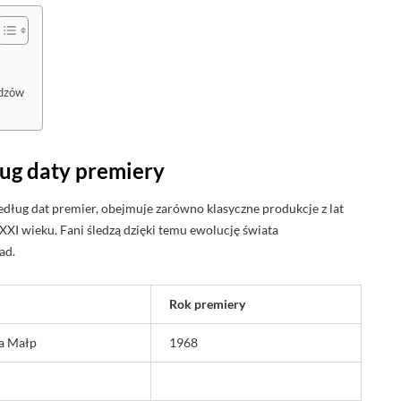
idzów
ug daty premiery
edług dat premier, obejmuje zarówno klasyczne produkcje z lat
 z XXI wieku. Fani śledzą dzięki temu ewolucję świata
ad.
Rok premiery
a Małp
1968