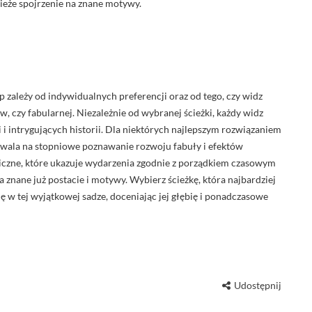
wieże spojrzenie na znane motywy.
 zależy od indywidualnych preferencji oraz od tego, czy widz
w, czy fabularnej. Niezależnie od wybranej ścieżki, każdy widz
i intrygujących historii. Dla niektórych najlepszym rozwiązaniem
ozwala na stopniowe poznawanie rozwoju fabuły i efektów
iczne, które ukazuje wydarzenia zgodnie z porządkiem czasowym
 znane już postacie i motywy. Wybierz ścieżkę, która najbardziej
 w tej wyjątkowej sadze, doceniając jej głębię i ponadczasowe
Udostępnij