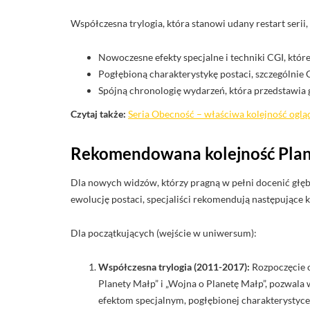
Współczesna trylogia, która stanowi udany restart serii,
Nowoczesne efekty specjalne i techniki CGI, któr
Pogłębioną charakterystykę postaci, szczególnie 
Spójną chronologię wydarzeń, która przedstawia g
Czytaj także:
Seria Obecność – właściwa kolejność ogląd
Rekomendowana kolejność Plan
Dla nowych widzów, którzy pragną w pełni docenić głębi
ewolucję postaci, specjaliści rekomendują następujące 
Dla początkujących (wejście w uniwersum):
Współczesna trylogia (2011-2017):
Rozpoczęcie o
Planety Małp” i „Wojna o Planetę Małp”, pozwal
efektom specjalnym, pogłębionej charakterystyce p