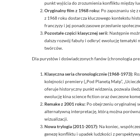
punkt wyjścia do zrozumienia konfliktu między lu
Oryginalny film z 1968 roku:
Po zapoznaniu się z 
z 1968 roku dostarcza kluczowego kontekstu histo
franczyzy i jej ponadczasowe przesłanie społeczne 
Pozostałe części klasycznej serii:
Następnie można 
dalszy rozwój fabuły i odkryć ewolucję tematyki na
twórców.
Dla purystów i doświadczonych fanów (chronologia pre
Klasyczna seria chronologicznie (1968-1973):
Roz
kolejności premiery („Pod Planetą Małp”, „Ucieczk
oferuje historyczny punkt widzenia, pozwala śle
ewolucję kina science fiction oraz ówczesne kome
Remake z 2001 roku:
Po obejrzeniu oryginalnej se
alternatywną interpretację, którą można porówna
wizualizacji.
Nowa trylogia (2011-2017):
Na koniec, współczesn
genezę konfliktu i upadek ludzkości z perspektyw