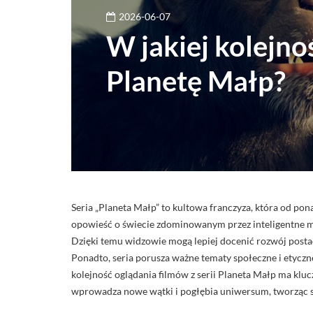
2026-06-07
W jakiej kolejno
Planetę Małp?
Seria „Planeta Małp” to kultowa franczyza, która od pon
opowieść o świecie zdominowanym przez inteligentne mał
Dzięki temu widzowie mogą lepiej docenić rozwój posta
Ponadto, seria porusza ważne tematy społeczne i etyczn
kolejność oglądania filmów z serii Planeta Małp ma kluc
wprowadza nowe wątki i pogłębia uniwersum, tworząc s