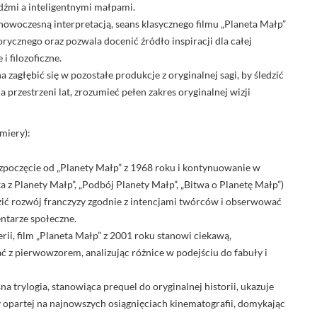
dźmi a inteligentnymi małpami.
nowoczesną interpretacją, seans klasycznego filmu „Planeta Małp”
rycznego oraz pozwala docenić źródło inspiracji dla całej
i filozoficzne.
zagłębić się w pozostałe produkcje z oryginalnej sagi, by śledzić
 przestrzeni lat, zrozumieć pełen zakres oryginalnej wizji
miery):
poczęcie od „Planety Małp” z 1968 roku i kontynuowanie w
a z Planety Małp”, „Podbój Planety Małp”, „Bitwa o Planetę Małp”)
dzić rozwój franczyzy zgodnie z intencjami twórców i obserwować
ntarze społeczne.
rii, film „Planeta Małp” z 2001 roku stanowi ciekawą,
ć z pierwowzorem, analizując różnice w podejściu do fabuły i
a trylogia, stanowiąca prequel do oryginalnej historii, ukazuje
y opartej na najnowszych osiągnięciach kinematografii, domykając