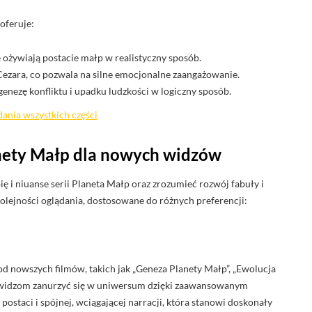
 oferuje:
e ożywiają postacie małp w realistyczny sposób.
Cezara, co pozwala na silne emocjonalne zaangażowanie.
enezę konfliktu i upadku ludzkości w logiczny sposób.
ania wszystkich części
ety Małp dla nowych widzów
ę i niuanse serii Planeta Małp oraz zrozumieć rozwój fabuły i
kolejności oglądania, dostosowane do różnych preferencji:
d nowszych filmów, takich jak „Geneza Planety Małp”, „Ewolucja
a widzom zanurzyć się w uniwersum dzięki zaawansowanym
ostaci i spójnej, wciągającej narracji, która stanowi doskonały