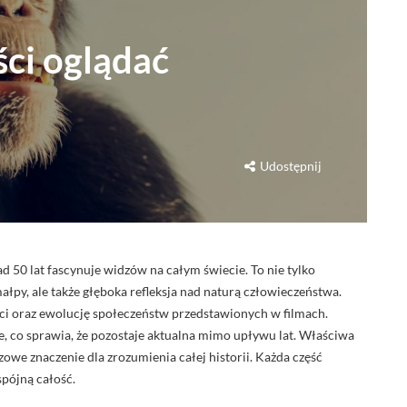
ści oglądać
Udostępnij
ad 50 lat fascynuje widzów na całym świecie. To nie tylko
py, ale także głęboka refleksja nad naturą człowieczeństwa.
ci oraz ewolucję społeczeństw przedstawionych w filmach.
e, co sprawia, że pozostaje aktualna mimo upływu lat. Właściwa
zowe znaczenie dla zrozumienia całej historii. Każda część
pójną całość.