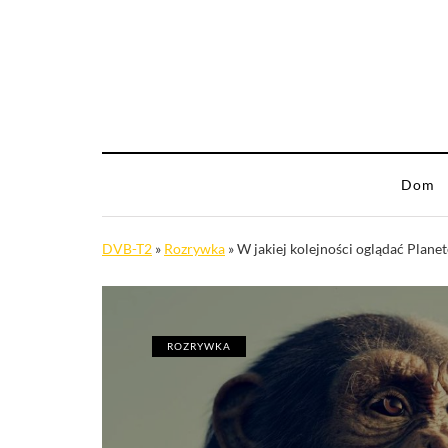
Dom
DVB-T2
»
Rozrywka
»
W jakiej kolejności oglądać Plane
ROZRYWKA