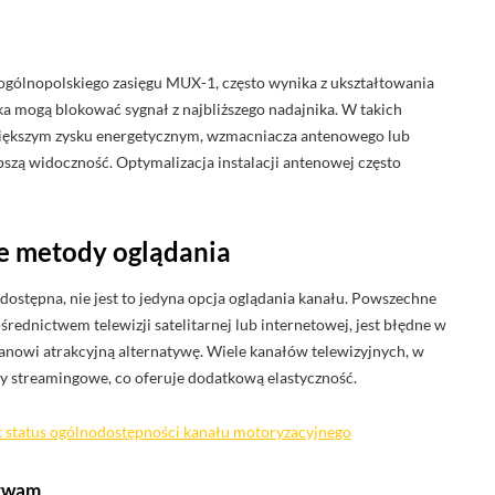
gólnopolskiego zasięgu MUX-1, często wynika z ukształtowania
ka mogą blokować sygnał z najbliższego nadajnika. W takich
iększym zysku energetycznym, wzmacniacza antenowego lub
epszą widoczność. Optymalizacja instalacji antenowej często
e metody oglądania
ostępna, nie jest to jedyna opcja oglądania kanału. Powszechne
rednictwem telewizji satelitarnej lub internetowej, jest błędne w
 stanowi atrakcyjną alternatywę. Wiele kanałów telewizyjnych, w
y streamingowe, co oferuje dodatkową elastyczność.
st status ogólnodostępności kanału motoryzacyjnego
Trwam