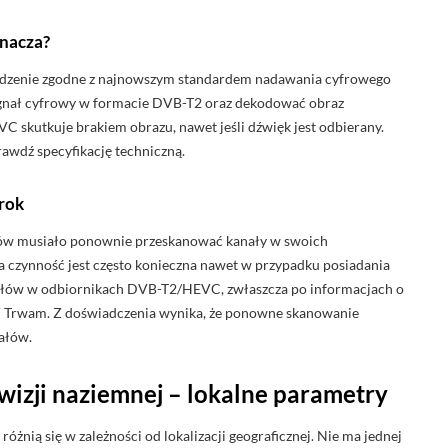
znacza?
ądzenie zgodne z najnowszym standardem nadawania cyfrowego
 sygnał cyfrowy w formacie DVB-T2 oraz dekodować obraz
skutkuje brakiem obrazu, nawet jeśli dźwięk jest odbierany.
awdź specyfikację techniczną.
rok
ów musiało ponownie przeskanować kanały w swoich
a czynność jest często konieczna nawet w przypadku posiadania
anałów w odbiornikach DVB-T2/HEVC, zwłaszcza po informacjach o
V Trwam. Z doświadczenia wynika, że ponowne skanowanie
ałów.
wizji naziemnej – lokalne parametry
óżnią się w zależności od lokalizacji geograficznej. Nie ma jednej