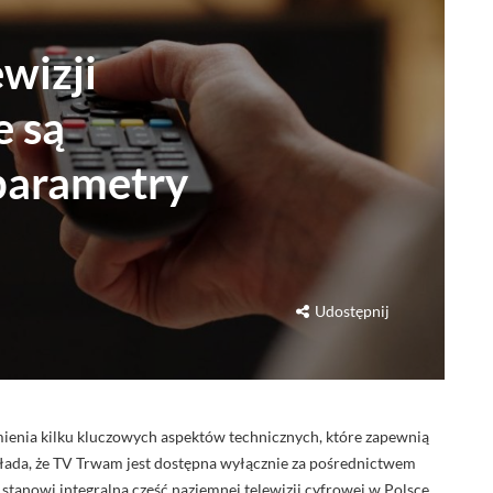
wizji
e są
 parametry
Udostępnij
enia kilku kluczowych aspektów technicznych, które zapewnią
kłada, że TV Trwam jest dostępna wyłącznie za pośrednictwem
 stanowi integralną część naziemnej telewizji cyfrowej w Polsce,