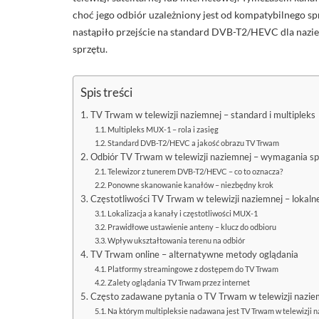
choć jego odbiór uzależniony jest od kompatybilnego sp
nastąpiło przejście na standard DVB-T2/HEVC dla nazie
sprzętu.
Spis treści
TV Trwam w telewizji naziemnej – standard i multipleks
Multipleks MUX-1 – rola i zasięg
Standard DVB-T2/HEVC a jakość obrazu TV Trwam
Odbiór TV Trwam w telewizji naziemnej – wymagania s
Telewizor z tunerem DVB-T2/HEVC – co to oznacza?
Ponowne skanowanie kanałów – niezbędny krok
Częstotliwości TV Trwam w telewizji naziemnej – lokal
Lokalizacja a kanały i częstotliwości MUX-1
Prawidłowe ustawienie anteny – klucz do odbioru
Wpływ ukształtowania terenu na odbiór
TV Trwam online – alternatywne metody oglądania
Platformy streamingowe z dostępem do TV Trwam
Zalety oglądania TV Trwam przez internet
Często zadawane pytania o TV Trwam w telewizji nazie
Na którym multipleksie nadawana jest TV Trwam w telewizji 