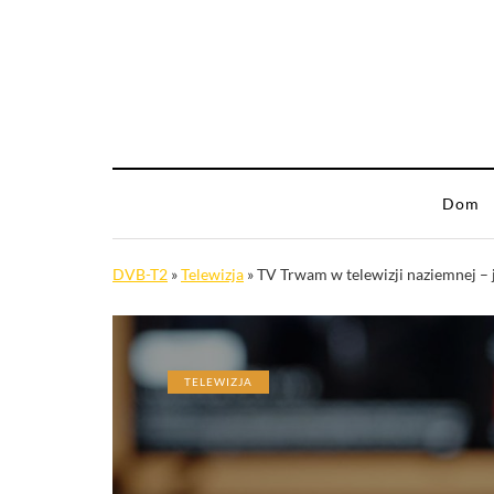
Dom
DVB-T2
»
Telewizja
»
TV Trwam w telewizji naziemnej – j
TELEWIZJA