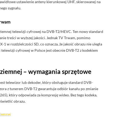
 Prawidłowe ustawienie anteny kierunkowej UHF, skierowanej na
lnego sygnału.
Trwam
ziemnej telewizji cyfrowej na DVB-T2/HEVC. Ten nowy standard
nie treści w wyższej jakości. Jednak TV Trwam, pomimo
 w rozdzielczości SD, co oznacza, że jakość obrazu nie uległa
elewizji cyfrowej w Polsce jest obecnie DVB-T2 z kodekiem
aziemnej – wymagania sprzętowe
est telewizor lub dekoder, który obsługuje standard DVB-
izora z tunerem DVB-T2 gwarantuje odbiór kanału po zmianie
265), który odpowiada za kompresję wideo. Bez tego kodeka,
świetlić obrazu.
ziemnej