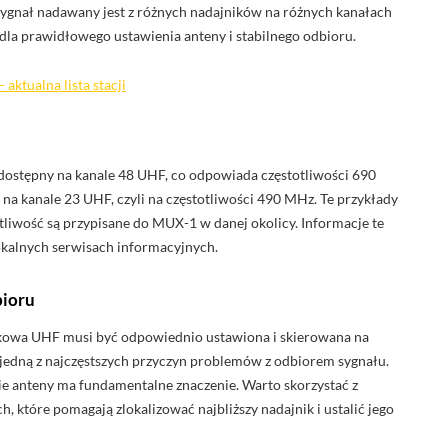
 sygnał nadawany jest z różnych nadajników na różnych kanałach
la prawidłowego ustawienia anteny i stabilnego odbioru.
 aktualna lista stacji
ostępny na kanale 48 UHF, co odpowiada częstotliwości 690
 kanale 23 UHF, czyli na częstotliwości 490 MHz. Te przykłady
stotliwość są przypisane do MUX-1 w danej okolicy. Informacje te
okalnych serwisach informacyjnych.
bioru
nkowa UHF musi być odpowiednio ustawiona i skierowana na
t jedną z najczęstszych przyczyn problemów z odbiorem sygnału.
ie anteny ma fundamentalne znaczenie. Warto skorzystać z
, które pomagają zlokalizować najbliższy nadajnik i ustalić jego