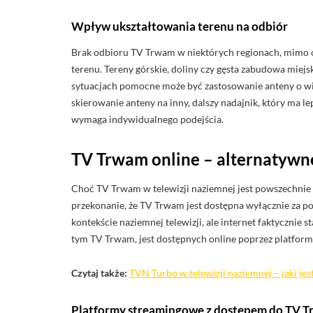
Wpływ ukształtowania terenu na odbiór
Brak odbioru TV Trwam w niektórych regionach, mimo o
terenu. Tereny górskie, doliny czy gęsta zabudowa miejs
sytuacjach pomocne może być zastosowanie anteny o w
skierowanie anteny na inny, dalszy nadajnik, który ma l
wymaga indywidualnego podejścia.
TV Trwam online – alternatywn
Choć TV Trwam w telewizji naziemnej jest powszechnie d
przekonanie, że TV Trwam jest dostępna wyłącznie za poś
kontekście naziemnej telewizji, ale internet faktycznie
tym TV Trwam, jest dostępnych online poprzez platform
Czytaj także:
TVN Turbo w telewizji naziemnej – jaki je
Platformy streamingowe z dostępem do TV 