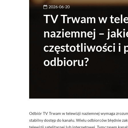
2026-06-20
TV Trwam w tele
naziemnej – jaki
częstotliwości i
odbioru?
Odbiór TV Trwam w telewizji naziemnej wymaga zrozumi
stabilny dostęp do kanału. Wielu odbiorców błędnie za
telewizji satelitarnej lub internetowej. Tymczasem kanał