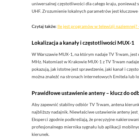
uniwersalnej częstotliwości dla całego kraju, ponieważ
UHF. Zrozumienie lokalnych parametrów jest kluczowe d
Czytaj także:
Ile jest programów w telewizji naziemnej? –
Lokalizacja a kanały i częstotliwości MUX-1
W Warszawie MUX-1, na którym nadaje TV Trwam, jest d
MHz. Natomiast w Krakowie MUX-1 z TV Trwam nadaje na
pokazują, jak istotne jest sprawdzenie, jaki kanał i czę
można znaleźć na stronach internetowych Emitela lub l
Prawidłowe ustawienie anteny – klucz do od
Aby zapewnić stabilny odbiór TV Trwam, antena kieru
najbliższy nadajnik. Niewłaściwe ustawienie anteny jes
Eksperci zgodnie podkreślają, że precyzyjne nakierowan
profesjonalnego miernika sygnału lub aplikacji mobilnych
kierunek.