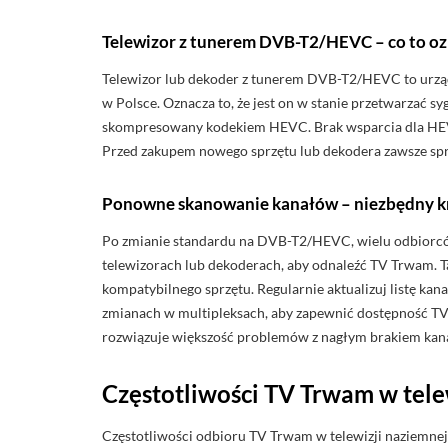
Telewizor z tunerem DVB-T2/HEVC – co to o
Telewizor lub dekoder z tunerem DVB-T2/HEVC to urz
w Polsce. Oznacza to, że jest on w stanie przetwarzać
skompresowany kodekiem HEVC. Brak wsparcia dla HEVC 
Przed zakupem nowego sprzętu lub dekodera zawsze spr
Ponowne skanowanie kanałów – niezbędny k
Po zmianie standardu na DVB-T2/HEVC, wielu odbiorc
telewizorach lub dekoderach, aby odnaleźć TV Trwam. T
kompatybilnego sprzętu. Regularnie aktualizuj listę k
zmianach w multipleksach, aby zapewnić dostępność T
rozwiązuje większość problemów z nagłym brakiem kan
Częstotliwości TV Trwam w tele
Częstotliwości odbioru TV Trwam w telewizji naziemnej r