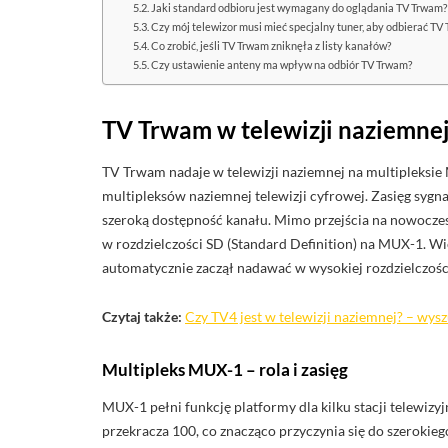
Jaki standard odbioru jest wymagany do oglądania TV Trwam?
Czy mój telewizor musi mieć specjalny tuner, aby odbierać TV
Co zrobić, jeśli TV Trwam zniknęła z listy kanałów?
Czy ustawienie anteny ma wpływ na odbiór TV Trwam?
TV Trwam w telewizji naziemnej 
TV Trwam nadaje w telewizji naziemnej na multipleksie 
multipleksów naziemnej telewizji cyfrowej. Zasięg syg
szeroką dostępność kanału. Mimo przejścia na nowocz
w rozdzielczości SD (Standard Definition) na MUX-1. Wi
automatycznie zaczął nadawać w wysokiej rozdzielczośc
Czytaj także:
Czy TV4 jest w telewizji naziemnej? – wys
Multipleks MUX-1 – rola i zasięg
MUX-1 pełni funkcję platformy dla kilku stacji telewi
przekracza 100, co znacząco przyczynia się do szerokieg