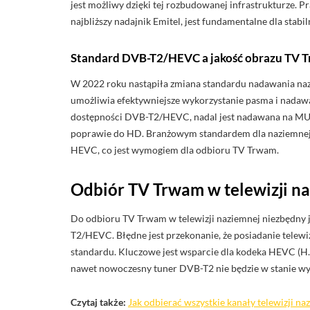
jest możliwy dzięki tej rozbudowanej infrastrukturze.
najbliższy nadajnik Emitel, jest fundamentalne dla stabi
Standard DVB-T2/HEVC a jakość obrazu TV 
W 2022 roku nastąpiła zmiana standardu nadawania na
umożliwia efektywniejsze wykorzystanie pasma i nadawa
dostępności DVB-T2/HEVC, nadal jest nadawana na MUX-1
poprawie do HD. Branżowym standardem dla naziemnej t
HEVC, co jest wymogiem dla odbioru TV Trwam.
Odbiór TV Trwam w telewizji n
Do odbioru TV Trwam w telewizji naziemnej niezbędny j
T2/HEVC. Błędne jest przekonanie, że posiadanie telew
standardu. Kluczowe jest wsparcie dla kodeka HEVC (H.
nawet nowoczesny tuner DVB-T2 nie będzie w stanie wy
Czytaj także:
Jak odbierać wszystkie kanały telewizji na