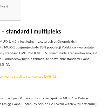
 Trwam?
– standard i multipleks
MUX-1, który jest jednym z czterech ogólnopolskich
nału MUX-1 obejmuje około 98% populacji Polski, co gwarantuje
esny standard DVB-T2/HEVC, TV Trwam nadal transmitowana jest
elu odbiorców mylnie zakłada, że po zmianie standardu kanał
i (HD).
zukiwanie stacji w standardzie DVB-T2
zyjnych, w tym TV Trwam. Liczba nadajników MUX-1 w Polsce
o zasięgu kanału. Stabilny odbiór TV Trwam w telewizji naziemnej