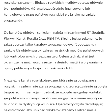
rosyjskojęzycznymi. Blokada rosyjskich mediów dotyczy głównie
tych podmiotów, które są bezpośrednio finansowane lub
kontrolowane przez państwo rosyjskie i służą jako narzędzia
propagandy.
Do kanałów objętych sankcjami należą między innymi RT, Sputnik,
Pierwyj Kanał, Rossija 1 czy REN TV. Błędne jest przekonanie, że
zakaz dotyczy tylko kanałów „propagandowych”, podczas gdy
sankcje UE objęły szeroki zakres rosyjskich mediów państwowych
lub kontrolowanych przez państwo. Celem tych działań jest
ograniczenie możliwości szerzenia dezinformacji i wpływania na
opinię publiczną w krajach członkowskich UE.
Niezależne kanały rosyjskojęzyczne, które nie są powiązane z
rosyjskim rządem i nie szerzą propagandy, teoretycznie nie są objęte
bezpośrednimi sankcjami. Jednak ze względu na ogólny kontekst
geopolityczny i obawy operatorów, mogą one również napotykać
trudności w dystrybucji w Polsce. Operatorzy często decydują się
na ostrożność, aby uniknąć ryzyka związanego z retransmisją