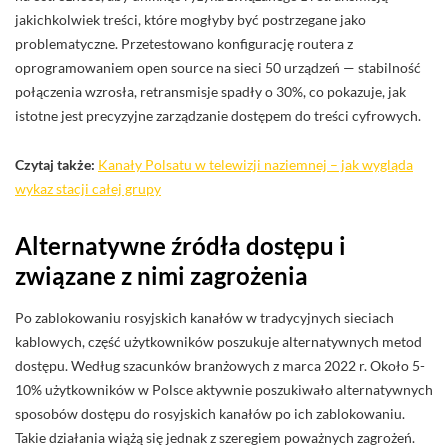
jakichkolwiek treści, które mogłyby być postrzegane jako
problematyczne. Przetestowano konfigurację routera z
oprogramowaniem open source na sieci 50 urządzeń — stabilność
połączenia wzrosła, retransmisje spadły o 30%, co pokazuje, jak
istotne jest precyzyjne zarządzanie dostępem do treści cyfrowych.
Czytaj także:
Kanały Polsatu w telewizji naziemnej – jak wygląda
wykaz stacji całej grupy
Alternatywne źródła dostępu i
związane z nimi zagrożenia
Po zablokowaniu rosyjskich kanałów w tradycyjnych sieciach
kablowych, część użytkowników poszukuje alternatywnych metod
dostępu. Według szacunków branżowych z marca 2022 r. Około 5-
10% użytkowników w Polsce aktywnie poszukiwało alternatywnych
sposobów dostępu do rosyjskich kanałów po ich zablokowaniu.
Takie działania wiążą się jednak z szeregiem poważnych zagrożeń.