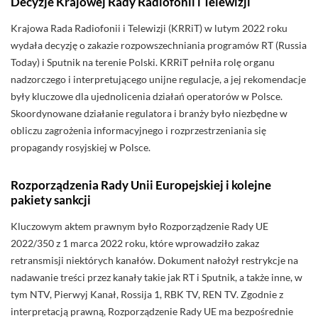
Decyzje Krajowej Rady Radiofonii i Telewizji
Krajowa Rada Radiofonii i Telewizji (KRRiT) w lutym 2022 roku
wydała decyzję o zakazie rozpowszechniania programów RT (Russia
Today) i Sputnik na terenie Polski. KRRiT pełniła rolę organu
nadzorczego i interpretującego unijne regulacje, a jej rekomendacje
były kluczowe dla ujednolicenia działań operatorów w Polsce.
Skoordynowane działanie regulatora i branży było niezbędne w
obliczu zagrożenia informacyjnego i rozprzestrzeniania się
propagandy rosyjskiej w Polsce.
Rozporządzenia Rady Unii Europejskiej i kolejne
pakiety sankcji
Kluczowym aktem prawnym było Rozporządzenie Rady UE
2022/350 z 1 marca 2022 roku, które wprowadziło zakaz
retransmisji niektórych kanałów. Dokument nałożył restrykcje na
nadawanie treści przez kanały takie jak RT i Sputnik, a także inne, w
tym NTV, Pierwyj Kanał, Rossija 1, RBK TV, REN TV. Zgodnie z
interpretacją prawną, Rozporządzenie Rady UE ma bezpośrednie